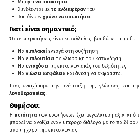
Μπορεί
να απαντήσει
Συνδέονται με
το ενδιαφέρον
του
Του δίνουν
χρόνο να απαντήσει
Γιατί είναι σημαντικό;
Όταν οι ερωτήσεις είναι κατάλληλες, βοηθάμε το παιδί:
Να
εμπλακεί
ενεργά στη συζήτηση
Να
εμπλουτίσει
τη γλωσσική του κατανόηση
Να
ενισχύσει
τις επικοινωνιακές του δεξιότητες
Να
νιώσει ασφάλεια
και άνεση να εκφραστεί
Έτσι, ενισχύουμε την ανάπτυξη της γλώσσας και της
λογοθεραπείας
.
Θυμήσου:
Η
ποιότητα
των ερωτήσεων έχει μεγαλύτερη αξία από 
μπορεί να ανοίξει έναν υπέροχο διάλογο με το παιδί σο
από τη χαρά της επικοινωνίας.