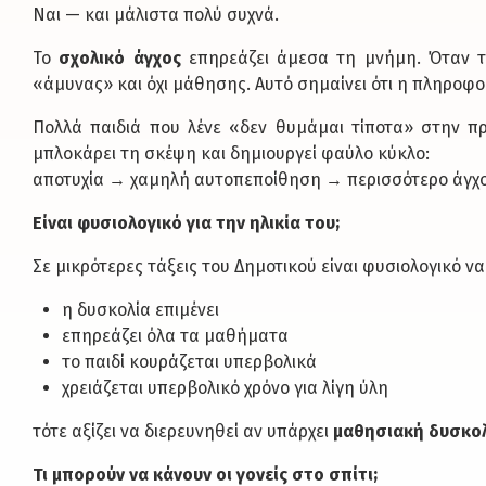
Ναι — και μάλιστα πολύ συχνά.
Το
σχολικό άγχος
επηρεάζει άμεσα τη μνήμη. Όταν τ
«άμυνας» και όχι μάθησης. Αυτό σημαίνει ότι η πληροφ
Πολλά παιδιά που λένε «δεν θυμάμαι τίποτα» στην π
μπλοκάρει τη σκέψη και δημιουργεί φαύλο κύκλο:
αποτυχία → χαμηλή αυτοπεποίθηση → περισσότερο άγχο
Είναι φυσιολογικό για την ηλικία του;
Σε μικρότερες τάξεις του Δημοτικού είναι φυσιολογικό 
η δυσκολία επιμένει
επηρεάζει όλα τα μαθήματα
το παιδί κουράζεται υπερβολικά
χρειάζεται υπερβολικό χρόνο για λίγη ύλη
τότε αξίζει να διερευνηθεί αν υπάρχει
μαθησιακή δυσκο
Τι μπορούν να κάνουν οι γονείς στο σπίτι;