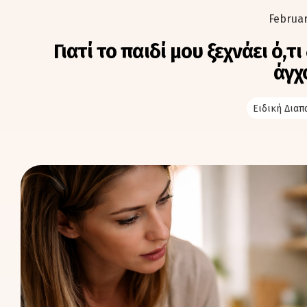
Februar
Γιατί το παιδί μου ξεχνάει ό,τ
άγχ
Ειδική Δια