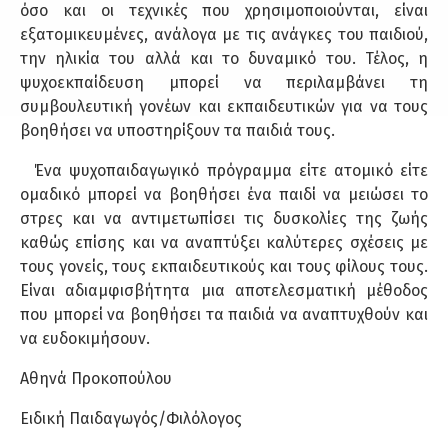
όσο και οι τεχνικές που χρησιμοποιούνται, είναι
εξατομικευμένες, ανάλογα με τις ανάγκες του παιδιού,
την ηλικία του αλλά και το δυναμικό του. Τέλος, η
ψυχοεκπαίδευση μπορεί να περιλαμβάνει τη
συμβουλευτική γονέων και εκπαιδευτικών για να τους
βοηθήσει να υποστηρίξουν τα παιδιά τους.
Ένα ψυχοπαιδαγωγικό πρόγραμμα είτε ατομικό είτε
ομαδικό μπορεί να βοηθήσει ένα παιδί να μειώσει το
στρες και να αντιμετωπίσει τις δυσκολίες της ζωής
καθώς επίσης και να αναπτύξει καλύτερες σχέσεις με
τους γονείς, τους εκπαιδευτικούς και τους φίλους τους.
Είναι αδιαμφισβήτητα μια αποτελεσματική μέθοδος
που μπορεί να βοηθήσει τα παιδιά να αναπτυχθούν και
να ευδοκιμήσουν.
Αθηνά Προκοπούλου
Ειδική Παιδαγωγός/Φιλόλογος