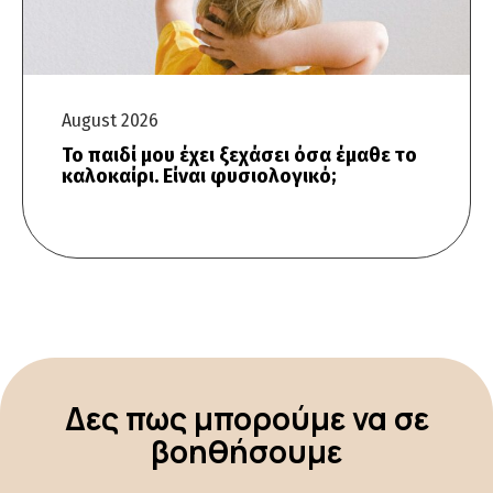
August 2026
Το παιδί μου έχει ξεχάσει όσα έμαθε το
καλοκαίρι. Είναι φυσιολογικό;
Δες πως μπορούμε να σε
βοηθήσουμε