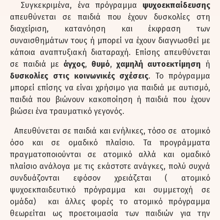
Συγκεκριμένα, ένα πρόγραμμα
ψυχοεκπαίδευσης
απευθύνεται σε παιδιά που έχουν δυσκολίες στη
διαχείριση, κατανόηση και έκφραση των
συναισθημάτων τους ή μπορεί να έχουν διαγνωσθεί με
κάποια αναπτυξιακή διαταραχή. Επίσης απευθύνεται
σε παιδιά με
άγχος
,
θυμό
,
χαμηλή αυτοεκτίμηση
ή
δυσκολίες στις κοινωνικές σχέσεις
. Το πρόγραμμα
μπορεί επίσης να είναι χρήσιμο για παιδιά με αυτισμό,
παιδιά που βιώνουν κακοποίηση ή παιδιά που έχουν
βιώσει ένα τραυματικό γεγονός.
Απευθύνεται σε παιδιά και ενήλικες, τόσο σε ατομικό
όσο και σε ομαδικό πλαίσιο. Τα προγράμματα
πραγματοποιούνται σε ατομικό αλλά και ομαδικό
πλαίσιο ανάλογα με τις εκάστοτε ανάγκες, πολύ συχνά
συνδυάζονται εφόσον χρειάζεται ( ατομικό
ψυχοεκπαιδευτικό πρόγραμμα και συμμετοχή σε
ομάδα) και άλλες φορές το ατομικό πρόγραμμα
θεωρείται ως προετοιμασία των παιδιών για την