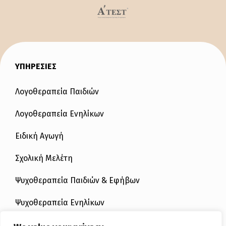
ΥΠΗΡΕΣΙΕΣ
Λογοθεραπεία Παιδιών
Λογοθεραπεία Ενηλίκων
Ειδική Αγωγή
Σχολική Μελέτη
Ψυχοθεραπεία Παιδιών & Εφήβων
Ψυχοθεραπεία Ενηλίκων
Πρώιμη Παρέμβαση