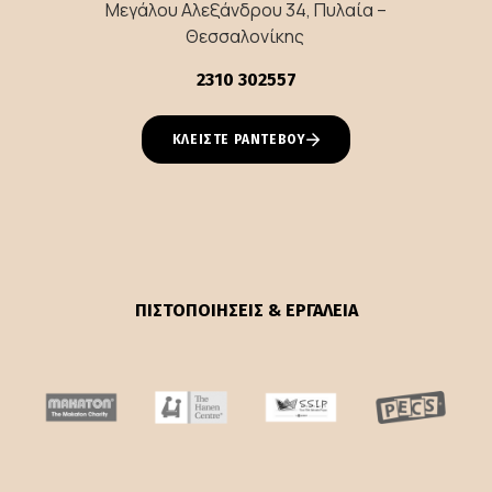
Μεγάλου Αλεξάνδρου 34, Πυλαία –
Θεσσαλονίκης
2310 302557
ΚΛΕΙΣΤΕ ΡΑΝΤΕΒΟΥ
ΠΙΣΤΟΠΟΙΗΣΕΙΣ & ΕΡΓΑΛΕΙΑ