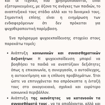
και οι τεχνικές που χρησιμοποιούνται, είναι
εξατομικευμένες, με άξονα τις ανάγκες των παιδιών, το
αναπτυξιακό τους στάδιο αλλά και το δυναμικό τους.
Σημαντική επίσης είναι η ενημέρωση των
ενδιαφερόμενων ότι δεν πρόκειται για
ψυχοθεραπευτική παρέμβαση.
Ένα πρόγραμμα ψυχοεκπαίδευσης στοχεύει στους
παρακάτω τομείς:
Ανάπτυξη
κοινωνικών και συναισθηματικών
δεξιοτήτων
: Η ψυχοεκπαίδευση μπορεί να
βοηθήσει τα παιδιά να αναπτύξουν δεξιότητες
όπως η επικοινωνία, η συνεργασία, ο αυτοέλεγχος,
η αυτοεκτίμηση και η επίλυση προβλημάτων. Έτσι
ώστε να επιτυγχάνεται πιο απρόσκοπτα η ένταξή
τους στο οικογενειακό, σχολικό και ευρύτερο
κοινωνικό περιβάλλον.
Ανάπτυξη
της ικανότητας να κατανοούν τα
συναισθήματά τους
, να τα αποδέχονται, αλλά και