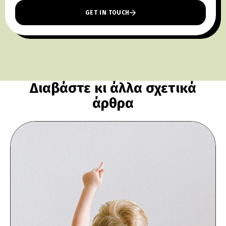
GET IN TOUCH
Διαβάστε κι άλλα σχετικά
άρθρα