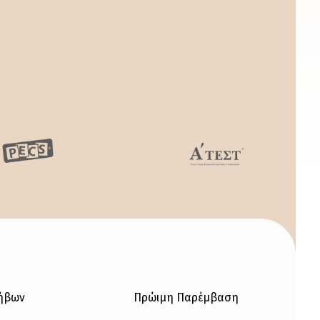
φήβων
Πρώιμη Παρέμβαση