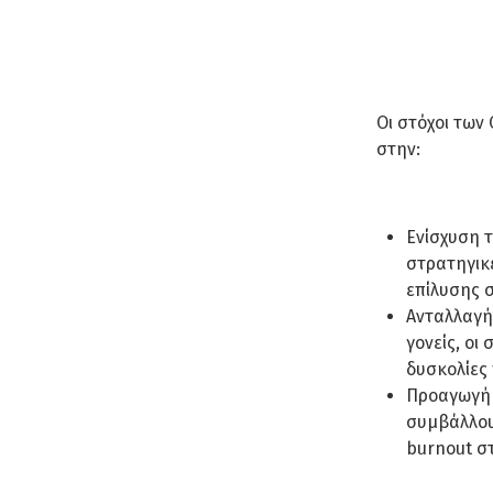
Οι στόχοι των
στην:
Ενίσχυση τ
στρατηγικέ
επίλυσης 
Ανταλλαγή
γονείς, οι
δυσκολίες 
Προαγωγή 
συμβάλλου
burnout στ