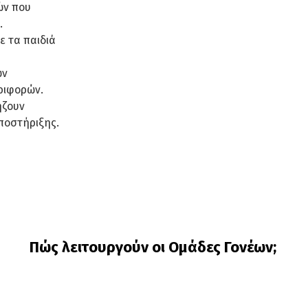
ών που
.
ε τα παιδιά
ών
ριφορών.
ήζουν
ποστήριξης.
Πώς λειτουργούν οι Ομάδες Γονέων;