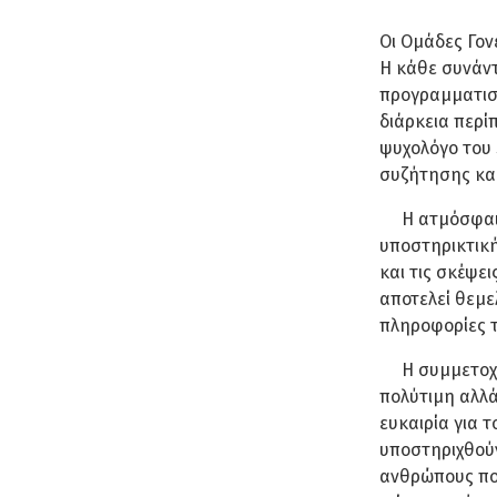
Οι Ομάδες Γον
Η κάθε συνάν
προγραμματισμ
διάρκεια περί
ψυχολόγο του 
συζήτησης και
Η ατμόσφαιρα
υποστηρικτική
και τις σκέψει
αποτελεί θεμε
πληροφορίες τ
Η συμμετοχή 
πολύτιμη αλλά 
ευκαιρία για 
υποστηριχθούν
ανθρώπους που