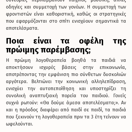
οδηγίες και συμμετοχή των γονέων. Η συμμετοχή των
φροντιστών είναι καθοριστική, καθώς οι στρατηγικές
που εφαρμόζονται στο σπίτι ενισχύουν σημαντικά τα
αποτελέσματα.
Ποια είναι τα οφέλη της
πρώιμης παρέμβασης;
Η πρώιμη λογοθεραπεία βοηθά τα παιδιά να
αποκτήσουν ισχυρές βάσεις στην επικοινωνία,
αποτρέποντας την εμφάνιση πιο σύνθετων δυσκολιών
αργότερα. Βελτιώνει την κοινωνική αλληλεπίδραση,
ενισχύει την αυτοπεποίθηση και υποστηρίζει τη
συνολική αναπτυξιακή πορεία του παιδιού. Γονείς
συχνά ρωτούν: «Θα δούμε άμεσα αποτελέσματα;». Αν
και η πρόοδος διαφέρει από παιδί σε παιδί, τα παιδιά
που ξεκινούν τη λογοθεραπεία πριν τα 3 έτη τείνουν να
ωφελούνται.