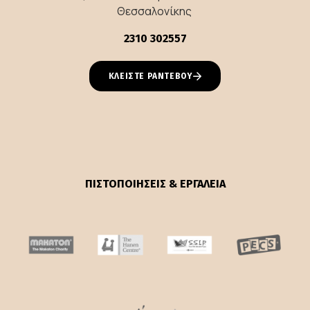
Θεσσαλονίκης
2310 302557
ΚΛΕΙΣΤΕ ΡΑΝΤΕΒΟΥ
ΠΙΣΤΟΠΟΙΗΣΕΙΣ & ΕΡΓΑΛΕΙΑ