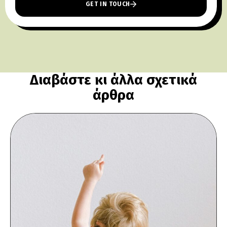
GET IN TOUCH
Διαβάστε κι άλλα σχετικά
άρθρα